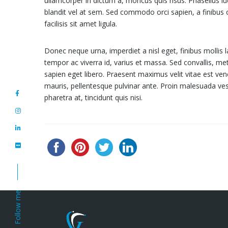
ullamcorper in dictum a, rhoncus quis risus. Phasellus l
blandit vel at sem. Sed commodo orci sapien, a finibus
facilisis sit amet ligula.
Donec neque urna, imperdiet a nisl eget, finibus mollis la
tempor ac viverra id, varius et massa. Sed convallis, metu
sapien eget libero. Praesent maximus velit vitae est ven
mauris, pellentesque pulvinar ante. Proin malesuada vesti
pharetra at, tincidunt quis nisi.
Follow me