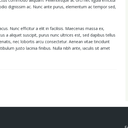
uctus commodo aliquam. Pellentesque ac orci nec ligula efficitur
 odio dignissim ac. Nunc ante purus, elementum ac tempor sed,
cus. Nunc efficitur a elit in facilisis. Maecenas massa ex,
s a aliquet suscipit, purus nunc ultrices est, sed dapibus tellus
enatis, nec lobortis arcu consectetur. Aenean vitae tincidunt
bulum justo lacinia finibus. Nulla nibh ante, iaculis sit amet
F