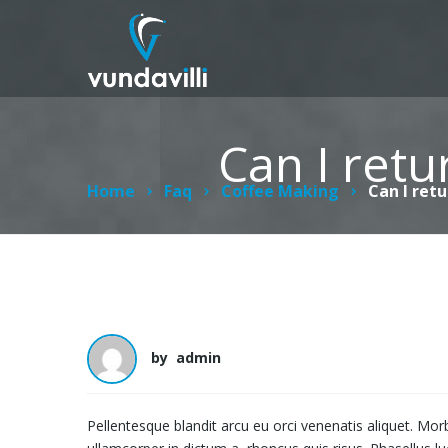
Can I retu
Home
Faq
Coffee Making
Can I ret
by
admin
Pellentesque blandit arcu eu orci venenatis aliquet. Mor